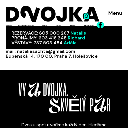
Menu
REZERVACE:
605 000 267
Natálie
PRONÁJMY:
603 416 248
Richard
VÝSTAVY:
737 503 484
Adéla
mail:
nataliesachta@gmail.com
Bubenská 14, 170 00, Praha 7, Holešovice
Dvojku spolutvoříme každý den. Hledáme